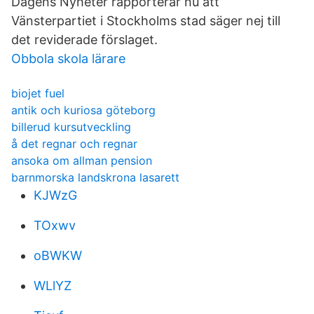
Dagens Nyheter rapporterar nu att
Vänsterpartiet i Stockholms stad säger nej till
det reviderade förslaget.
Obbola skola lärare
biojet fuel
antik och kuriosa göteborg
billerud kursutveckling
å det regnar och regnar
ansoka om allman pension
barnmorska landskrona lasarett
KJWzG
TOxwv
oBWKW
WLlYZ