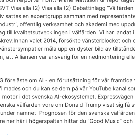
SVT Visa alla (2) Visa alla (2) Debattinlägg ”Välfärde
iv sattes en expertgrupp samman med representanter
industri, offentlig verksamhet och akademi med uppd
rag till kvalitetsutvecklingen i välfärden. Vi har landat 
 skrev:Innan valet 2014, försökte vänsterblocket och 
änstersympatier måla upp en dyster bild av tillstånde
, att Alliansen var ansvarig för en nedmontering elle
 föreläste om AI - en förutsättning för vår framtida 
filmades och du kan se dem på vår YouTube kanal som
 motor i det svenska AI-ekosystemet. Expressvägen t
enska välfärden vore om Donald Trump visat sig få 
d under namnet Prognosen för den svenska välfärde
re ner här i högerspalten hittar du “Good Music” och