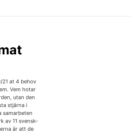
rmat
/21 at 4 behov
stem. Vem hotar
rden, utan den
a stjärna i
lla samarbeten
rk av 11 svensk-
erna är att de