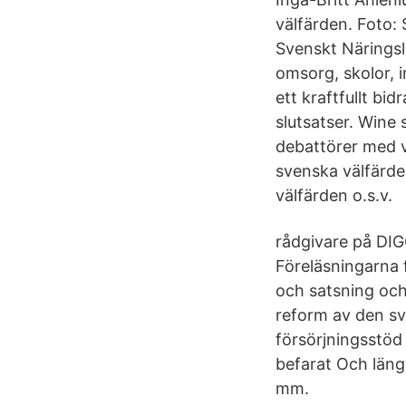
välfärden. Foto: 
Svenskt Näringsl
omsorg, skolor, 
ett kraftfullt bid
slutsatser. Wine
debattörer med v
svenska välfärden
välfärden o.s.v.
rådgivare på DIGG
Föreläsningarna 
och satsning och
reform av den sv
försörjningsstö
befarat Och läng
mm.