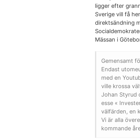
ligger efter gra
Sverige vill få h
direktsändning m
Socialdemokrater
Mässan i Götebor
Gemensamt för 
Endast utomeu
med en Youtube
ville krossa v
Johan Styrud 
esse « Invester
välfärden, en
Vi är alla öve
kommande åre