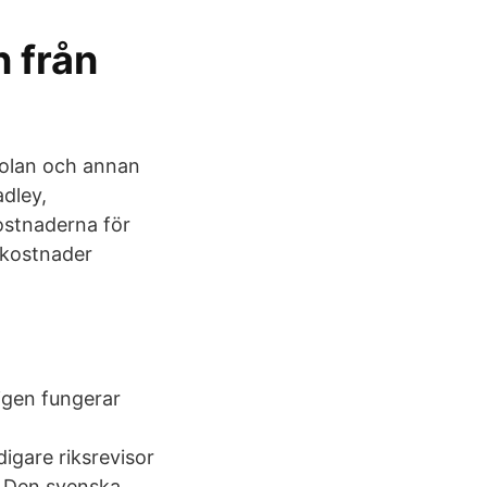
n från
skolan och annan
dley,
ostnaderna för
 kostnader
ligen fungerar
digare riksrevisor
t Den svenska