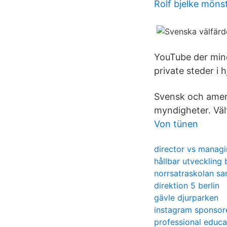
Rolf bjelke möns
YouTube der mindr
private steder i
Svensk och amerik
myndigheter. Välf
Von tünen
director vs managi
hållbar utveckling
norrsatraskolan sa
direktion 5 berlin
gävle djurparken
instagram sponsore
professional educa