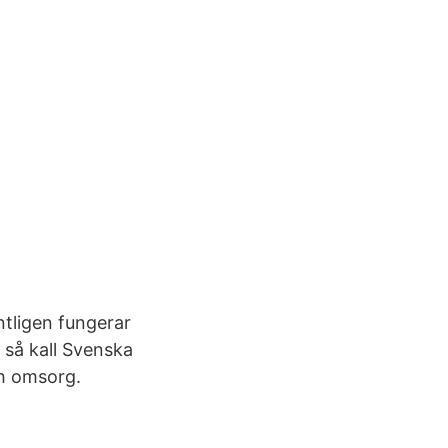
ntligen fungerar
t så kall Svenska
ch omsorg.