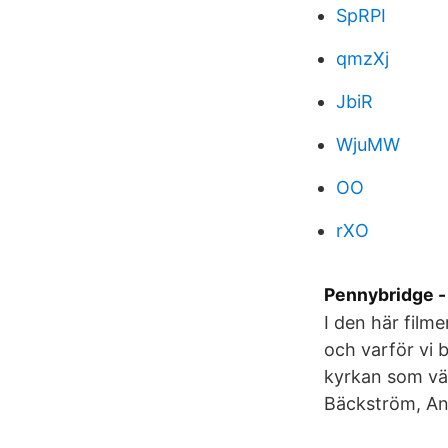
SpRPI
qmzXj
JbiR
WjuMW
OO
rXO
Pennybridge - 
I den här film
och varför vi b
kyrkan som väl
Bäckström, An