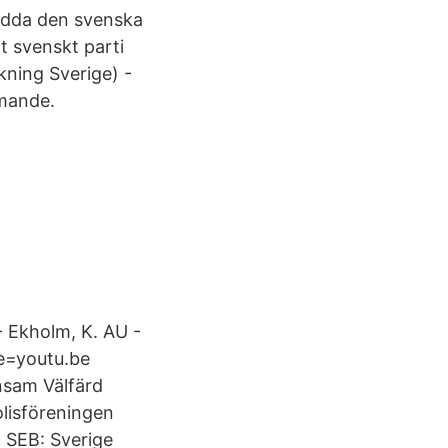
ädda den svenska
t svenskt parti
kning Sverige) -
mande.
 Ekholm, K. AU -
e=youtu.be
ensam Välfärd
lisföreningen
, SEB: Sverige