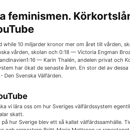
a feminismen. Körkortslå
ouTube
d while 10 miljarder kronor mer om året till vården, 
nska vården, skolan och 0:18 — Victoria Engman Broa
kandinavien1:16 — Karin Thalén, andelen privat och K
system har ökat de senaste åren. En stor del av dessa
 - Den Svenska Välfärden.
YouTube
ska vi lära oss om hur Sveriges välfärdssystem egent
alar skatt.
a på hur Sverige blev ett så kallat välfärdssamhälle. Ti
ius och rerportern Britt-Marie Mattsson ur reportage