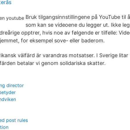
terås
Bruk tilgangsinnstillingene på YouTube til
som kan se videoene du legger ut. Ikke leg
eårige opptrer, hvis noe av følgende er tilfelle: Vide
 hjemmet, for eksempel sove- eller baderom.
ansk välfärd är varandras motsatser. I Sverige litar 
ärden betalar vi genom solidariska skatter.
ng director
 betyder
ndviken
d post rules
tion