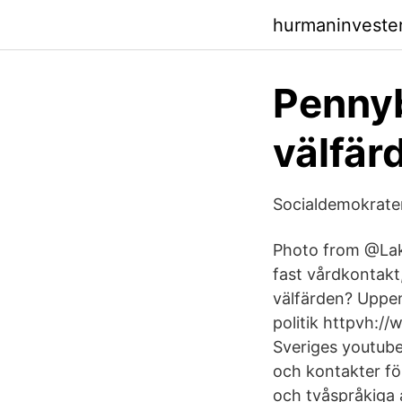
hurmaninveste
Pennyb
välfär
Socialdemokrater
Photo from @Laka
fast vårdkontakt
välfärden? Uppen
politik httpvh:
Sveriges youtube-
och kontakter fö
och tvåspråkiga 