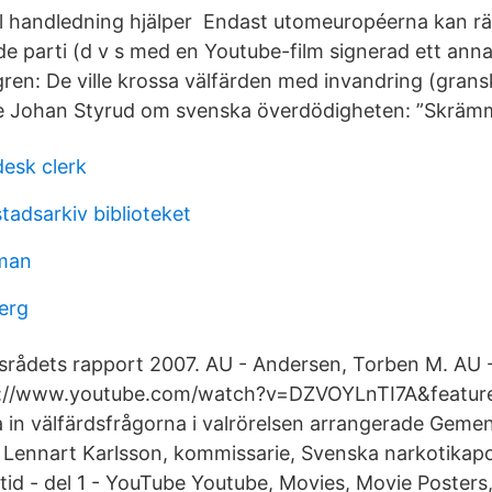
ll handledning hjälper Endast utomeuropéerna kan r
de parti (d v s med en Youtube-film signerad ett anna
ren: De ville krossa välfärden med invandring (grans
 Johan Styrud om svenska överdödigheten: ”Skräm
desk clerk
tadsarkiv biblioteket
man
erg
srådets rapport 2007. AU - Andersen, Torben M. AU -
ps://www.youtube.com/watch?v=DZVOYLnTI7A&featur
öra in välfärdsfrågorna i valrörelsen arrangerade Gem
Lennart Karlsson, kommissarie, Svenska narkotikapo
 tid - del 1 - YouTube Youtube, Movies, Movie Posters