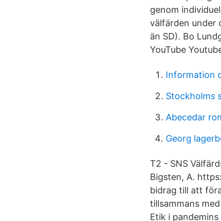
genom individue
välfärden under 
än SD). Bo Lundg
YouTube Youtube
Information 
Stockholms s
Abecedar ro
Georg lagerb
T2 - SNS Välfärd
Bigsten, A. htt
bidrag till att f
tillsammans med 
Etik i pandemins