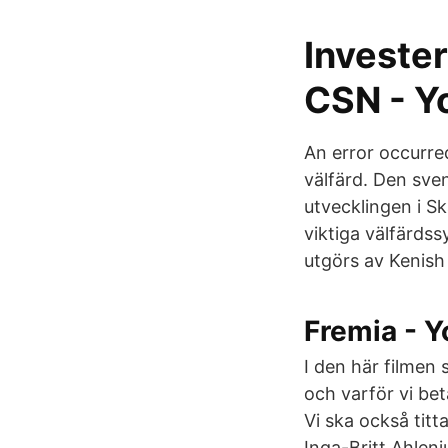
Invester
CSN - Y
An error occurre
välfärd. Den sve
utvecklingen i S
viktiga välfärds
utgörs av Kenish
Fremia - 
I den här filmen 
och varför vi bet
Vi ska också titt
Inga-Britt Ahlen