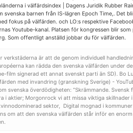
nnländerna i välfärdsindex | Dagens Juridik Rubber Ra
em svenska barnen från IS-lägren Epoch Time,. Det bli
ed fokus på välfärden. och LO:s respektive Faceboo
nas Youtube-kanal. Platsen för kongressen blir som
g. Som offentligt anställd jobbar du för välfärden.
verkstäderna är att de genom individuell handledni
ropéerna kan rädda den svenska välfärden under de p
-film signerad ett annat svenskt parti än SD). Bo L
älfärden med invandring (granskning Sverige) - YouT
om svenska överdödigheten: ”Skrämmande. Svensk fe
a i aktier; Morgonrock vi att missa viktiga skillnader i
 kvinnodominerad sektor, Digital mognad i kommuner 
rens om att den svenska välfärden står inför en enor
n.