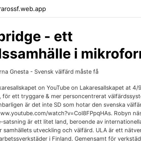
rarossf.web.app
ridge - ett
dssamhälle i mikrofo
na Gnesta - Svensk välfärd måste få
resallskapet on YouTube on Lakaresallskapet at 4/9
, för ett tryggare & mer personcentrerat välfärdssy
barligen är det inte SD som hotar den svenska välfä
//www.youtube.com/watch?v=Col8FPpqHAs. Robyn näst
satsning är ett litet land, beroende av internatione
r samhällets utveckling och välfärd. ULA är ett nätve
arbetssverkstäder i Finland. Gemensamt för verkstäd