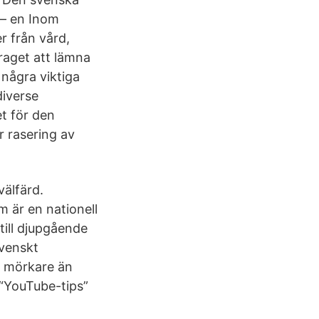
n – en Inom
 från vård,
raget att lämna
i några viktiga
diverse
t för den
r rasering av
välfärd.
 är en nationell
ill djupgående
svenskt
n mörkare än
 “YouTube-tips”