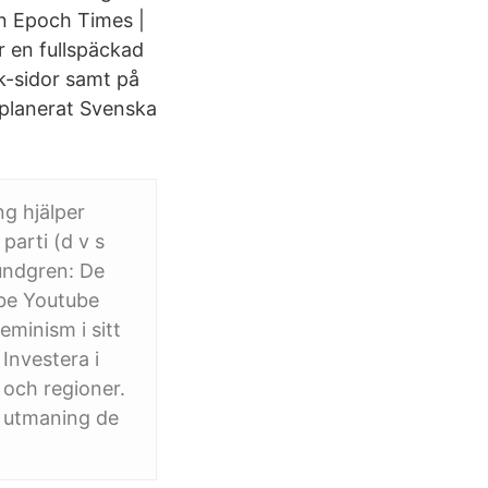
in Epoch Times |
r en fullspäckad
k-sidor samt på
 planerat Svenska
ng hjälper
arti (d v s
undgren: De
ube Youtube
minism i sitt
 Investera i
och regioner.
m utmaning de