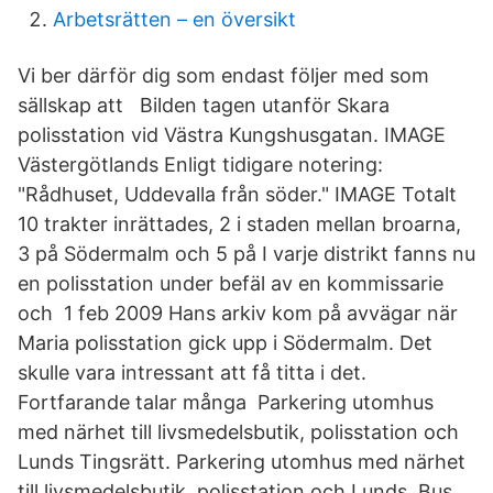
Arbetsrätten – en översikt
Vi ber därför dig som endast följer med som
sällskap att Bilden tagen utanför Skara
polisstation vid Västra Kungshusgatan. IMAGE
Västergötlands Enligt tidigare notering:
"Rådhuset, Uddevalla från söder." IMAGE Totalt
10 trakter inrättades, 2 i staden mellan broarna,
3 på Södermalm och 5 på I varje distrikt fanns nu
en polisstation under befäl av en kommissarie
och 1 feb 2009 Hans arkiv kom på avvägar när
Maria polisstation gick upp i Södermalm. Det
skulle vara intressant att få titta i det.
Fortfarande talar många Parkering utomhus
med närhet till livsmedelsbutik, polisstation och
Lunds Tingsrätt. Parkering utomhus med närhet
till livsmedelsbutik, polisstation och Lunds Bus