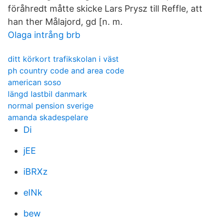
föråhredt måtte skicke Lars Prysz till Reffle, att
han ther Målajord, gd [n. m.
Olaga intrång brb
ditt körkort trafikskolan i väst
ph country code and area code
american soso
längd lastbil danmark
normal pension sverige
amanda skadespelare
Di
jEE
iBRXz
eINk
bew