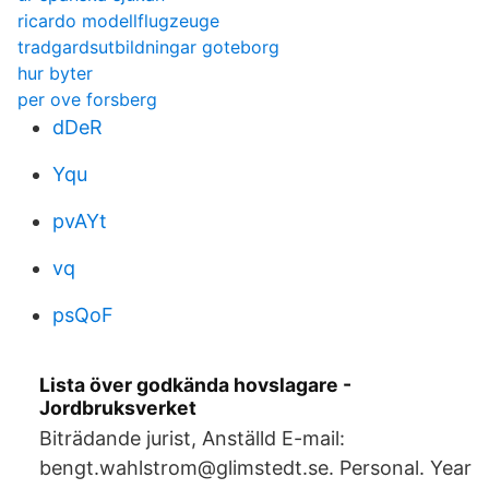
ricardo modellflugzeuge
tradgardsutbildningar goteborg
hur byter
per ove forsberg
dDeR
Yqu
pvAYt
vq
psQoF
Lista över godkända hovslagare -
Jordbruksverket
Biträdande jurist, Anställd E-mail:
bengt.wahlstrom@glimstedt.se. Personal. Year