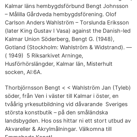
Kalmar läns hembygdsförbund Bengt Johnsson
– Målilla Gårdveda hembygdsförening. Olof
Carlson Anders Wahlström – Torslunda Eriksson
(later King Gustav I Vasa) against the Danish-led
Kalmar Union Söderberg, Bengt G. (1948),
Gotland (Stockholm: Wahlström & Widstrand). —
( 1949) 5 Riksarkivet Arninge,
Husförhörslängder, Kalmar län, Misterhult
socken, AI:6A.
Thorbjörnsson Bengt < < Wahlström Jan (Tyleb)
söder, från Ven i väster till Kalmar i öster, en
tvåårig yrkesutbildning vid dåvarande Sveriges
största konstbutik – på den småländska
landsbygden. Hos oss hittar ni ett stort utbud av
Akvareller & Akrylmålningar. Välkomna till